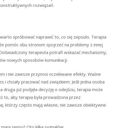
konstruktywnych rozwiązań.
warto spróbować naprawić to, co się zepsuło. Terapia
może pomóc obu stronom spojrzeć na problemy z innej
 Doświadczony terapeuta potrafi wskazać mechanizmy,
erów nowych sposobów komunikacji.
iem i nie zawsze przynosi oczekiwane efekty. Ważne
s i chciały pracować nad związkiem. Jeśli jedna osoba
 druga już podjęła decyzję o odejściu, terapia może
ież to, aby terapia była prowadzona przez
inę, którzy często mają własne, nie zawsze obiektywne
mają sensu? Oto kilka sygnałów: