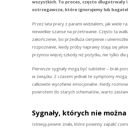
wszystkich. To proces, często długotrwały i
ostrzegawcze, które ignorujemy lub bagatel
Przez lata pracy z parami widziałem, jak wiele r
niewielkie szanse na przetrwanie. Często ta walk
zakończenie, bo przedłuża cierpienie i uniemożl
rozpoznanie, kiedy próby naprawy stają się jało
przynosi więcej szkody niż pożytku, nie tylko dla
Pierwsze sygnały mogą być subtelne – brak poro
w związku. Z czasem jednak te symptomy mogą pr
całkowite wycofanie emocjonalne. Kiedy rozmowy 
powrotem do starych schematów, warto zastanow
Sygnały, których nie można
Istnieją pewne znaki, które powinny zapalić czer