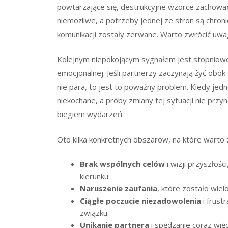
powtarzające się, destrukcyjne wzorce zachowa
niemożliwe, a potrzeby jednej ze stron są chron
komunikacji zostały zerwane. Warto zwrócić uwagę
Kolejnym niepokojącym sygnałem jest stopniowe z
emocjonalnej. Jeśli partnerzy zaczynają żyć obok 
nie para, to jest to poważny problem. Kiedy jed
niekochane, a próby zmiany tej sytuacji nie prz
biegiem wydarzeń.
Oto kilka konkretnych obszarów, na które warto z
Brak wspólnych celów
i wizji przyszłoś
kierunku.
Naruszenie zaufania
, które zostało wie
Ciągłe poczucie niezadowolenia
i frust
związku.
Unikanie partnera
i spędzanie coraz wię