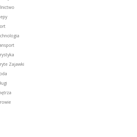
lnictwo
lepy
ort
chnologia
ansport
rystyka
ryte Zajawki
oda
ługi
ętrza
rowie