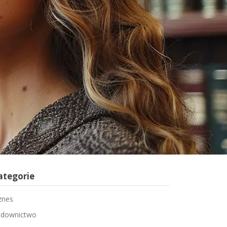
ategorie
znes
downictwo