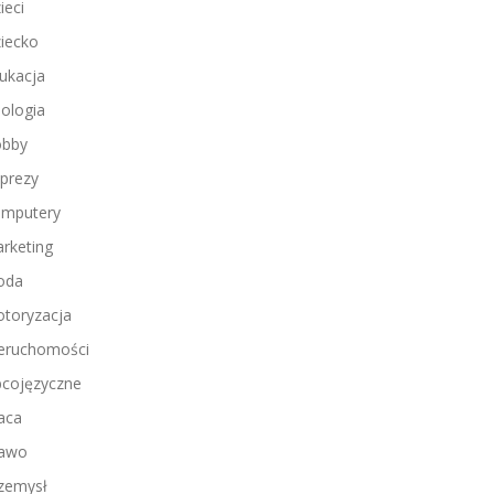
ieci
iecko
ukacja
ologia
bby
prezy
mputery
rketing
oda
toryzacja
eruchomości
cojęzyczne
aca
awo
zemysł