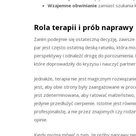
Wzajemne obwinianie
zamiast szukania 
Rola terapii i prób naprawy
Zanim podejmie się ostateczną decyzję, zawsze 
par jest często ostatnią deską ratunku, która 
perspektywy i odnaleźć drogę do porozumienia.
które doprowadziły do kryzysu i nauczyć partn
Jednakże, terapia nie jest magicznym rozwiązan
jest, aby obie strony były zaangażowane w proce
jest zdeterminowana, aby ratować małżeństwo, a
jedynie przedłużyć cierpienie. Istotne jest równ
profesjonalistę, a nie przez znajomych czy rodz
opinie.
Kiedy można mówić o tym, że próby naprawy nie 