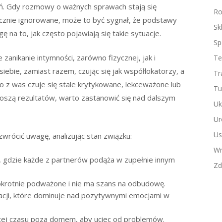
ń. Gdy rozmowy o ważnych sprawach stają się
Ro
icznie ignorowane, może to być sygnał, że podstawy
Sk
 na to, jak często pojawiają się takie sytuacje.
Sp
anikanie intymności, zarówno fizycznej, jak i
Te
siebie, zamiast razem, czując się jak współlokatorzy, a
Tr
no z was czuje się stale krytykowane, lekceważone lub
Tu
ynoszą rezultatów, warto zastanowić się nad dalszym
Uk
Ur
Us
wrócić uwagę, analizując stan związku:
Wn
ci, gdzie każde z partnerów podąża w zupełnie innym
Zd
lokrotnie podważone i nie ma szans na odbudowę.
racji, które dominuje nad pozytywnymi emocjami w
cej czasu poza domem, aby uciec od problemów.