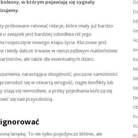
 bolesny, w którym pojawiają się sygnały
Dz
izujemy.
Dz
Ed
azy próbowano ratować relacje, które miały już bardzo
Ge
a o związek jest bardziej szkodliwa niż jego
Ho
iwia rozpoczęcie nowego etapu życia. Kluczowe jest
Im
we i kiedy dalsze trwanie w nieszczęśliwym małżeństwie
 partnerów, ale także dla ewentualnych dzieci.
Ko
Ma
zumienia, narastająca obojętność, poczucie samotności
M
zerodzić się w otwartą wrogość, ciągłe konflikty lub
Mo
stają się niemożliwe, a próby pojednania kończą się
Ni
ić się nad przyszłością.
Ob
Pr
 ignorować
Pr
woną lampkę. To nie tylko pojedyncze kłótnie, ale
Pr