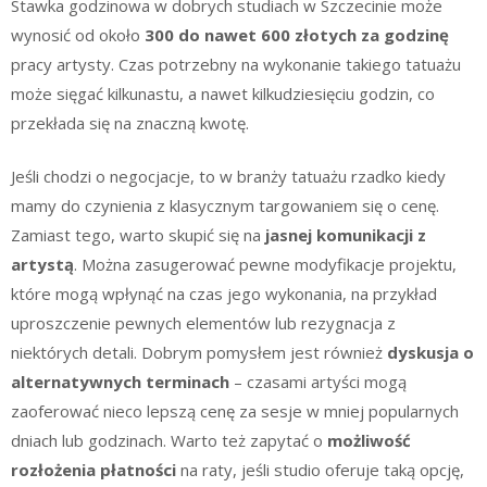
Stawka godzinowa w dobrych studiach w Szczecinie może
wynosić od około
300 do nawet 600 złotych za godzinę
pracy artysty. Czas potrzebny na wykonanie takiego tatuażu
może sięgać kilkunastu, a nawet kilkudziesięciu godzin, co
przekłada się na znaczną kwotę.
Jeśli chodzi o negocjacje, to w branży tatuażu rzadko kiedy
mamy do czynienia z klasycznym targowaniem się o cenę.
Zamiast tego, warto skupić się na
jasnej komunikacji z
artystą
. Można zasugerować pewne modyfikacje projektu,
które mogą wpłynąć na czas jego wykonania, na przykład
uproszczenie pewnych elementów lub rezygnacja z
niektórych detali. Dobrym pomysłem jest również
dyskusja o
alternatywnych terminach
– czasami artyści mogą
zaoferować nieco lepszą cenę za sesje w mniej popularnych
dniach lub godzinach. Warto też zapytać o
możliwość
rozłożenia płatności
na raty, jeśli studio oferuje taką opcję,