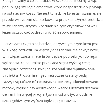
Kiedy mówimy o cenie tatuażu w Szczecinie, musimy wziąć
pod uwagę szereg elementów, które bezpośrednio wpływają
na ostateczny koszt. Nie jest to jedynie kwestia rozmiaru, ale
przede wszystkim skomplikowania projektu, użytych technik, a
także renomy artysty. Zrozumienie tych czynników pozwoli
lepiej oszacować budżet i uniknąć nieporozumień.
Pierwszym i często najbardziej oczywistym czynnikiem jest
wielkość tatuażu
. Im większy obszar ciała ma pokryć wzór,
tym więcej czasu i materiałów będzie potrzebnych do jego
wykonania, co naturalnie przekłada się na wyższą cenę.
Następnie przychodzi kolej na
stopień skomplikowania
projektu
. Proste linie i geometryczne kształty będą
zazwyczaj tańsze niż realistyczne portrety, skomplikowane
motywy roślinne czy abstrakcyjne wzory z licznymi detalami i
cieniami. Im więcej pracy artysta musi włożyć w oddanie
szczegółów, tym wyższa będzie jego stawka.