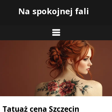
Skip
Na spokojnej fali
to
content
Tatuaż cena Szczecin