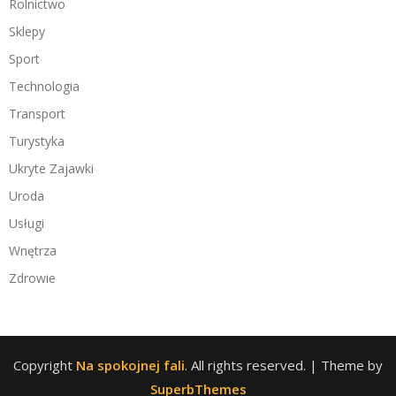
Rolnictwo
Sklepy
Sport
Technologia
Transport
Turystyka
Ukryte Zajawki
Uroda
Usługi
Wnętrza
Zdrowie
Copyright
Na spokojnej fali
. All rights reserved.
| Theme by
SuperbThemes