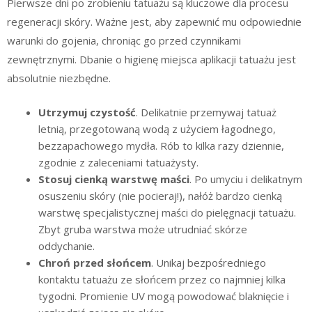
Pierwsze dni po zrobieniu tatuażu są kluczowe dla procesu
regeneracji skóry. Ważne jest, aby zapewnić mu odpowiednie
warunki do gojenia, chroniąc go przed czynnikami
zewnętrznymi. Dbanie o higienę miejsca aplikacji tatuażu jest
absolutnie niezbędne.
Utrzymuj czystość
. Delikatnie przemywaj tatuaż
letnią, przegotowaną wodą z użyciem łagodnego,
bezzapachowego mydła. Rób to kilka razy dziennie,
zgodnie z zaleceniami tatuażysty.
Stosuj cienką warstwę maści
. Po umyciu i delikatnym
osuszeniu skóry (nie pocieraj!), nałóż bardzo cienką
warstwę specjalistycznej maści do pielęgnacji tatuażu.
Zbyt gruba warstwa może utrudniać skórze
oddychanie.
Chroń przed słońcem
. Unikaj bezpośredniego
kontaktu tatuażu ze słońcem przez co najmniej kilka
tygodni. Promienie UV mogą powodować blaknięcie i