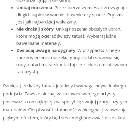
uszkodzić gojącą się skórę.
Unikaj moczenia
. Przez pierwszy miesiąc zrezygnuj z
długich kąpieli w wannie, basenie czy saunie. Prysznic
jest jak najbardziej wskazany.
Nie drażnij skóry
. Unikaj noszenia obcisłych ubrań,
które mogą ocierać świeży tatuaż. Wybieraj luźne,
bawełniane materiały.
Zwracaj uwagę na sygnały
. W przypadku silnego
zaczerwienienia, obrzęku, gorączki lub sączenia się
ropy, natychmiast skontaktuj się z lekarzem lub swoim
tatuażystą.
Pamiętaj, że każdy tatuaż jest inny i wymaga indywidualnego
podejścia. Zawsze słuchaj wskazówek swojego artysty,
ponieważ to on najlepiej zna specyfikę swojej pracy i użytych
materiałów. Cierpliwość i staranność w pielęgnacji zaowocują
pięknym efektem, który będziesz mógł podziwiać przez lata.