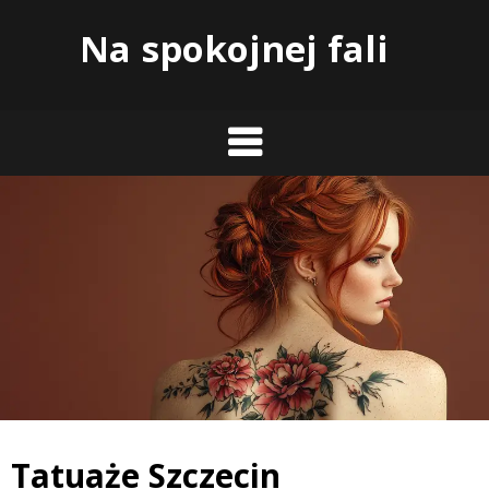
Skip
Na spokojnej fali
to
content
Tatuaże Szczecin