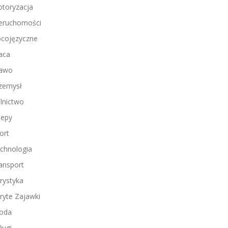
toryzacja
eruchomości
cojęzyczne
aca
awo
zemysł
lnictwo
lepy
ort
chnologia
ansport
rystyka
ryte Zajawki
oda
ługi