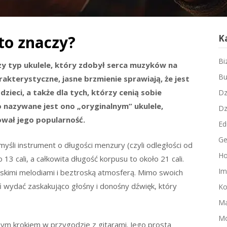
to znaczy?
K
Bi
zy typ ukulele, który zdobył serca muzyków na
Bu
arakterystyczne, jasne brzmienie sprawiają, że jest
ieci, a także dla tych, którzy cenią sobie
Dz
 nazywane jest ono „oryginalnym” ukulele,
Dz
wał jego popularność.
Ed
Ge
li instrument o długości menzury (czyli odległości od
Ho
3 cali, a całkowita długość korpusu to około 21 cali.
Im
ajskimi melodiami i beztroską atmosferą. Mimo swoich
i wydać zaskakująco głośny i donośny dźwięk, który
Ko
Ma
M
ym krokiem w przygodzie z gitarami. Jego prosta