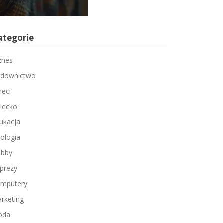
ategorie
znes
downictwo
ieci
iecko
ukacja
ologia
bby
prezy
mputery
rketing
oda