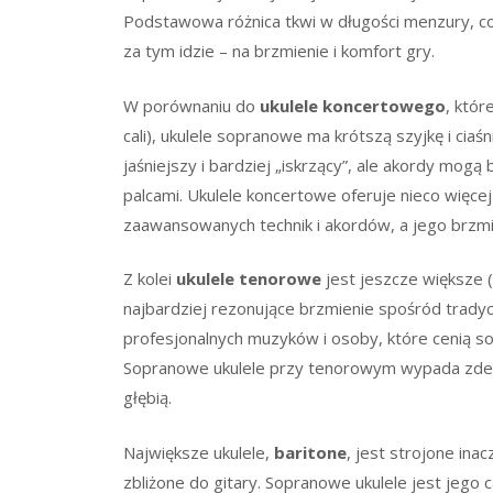
Podstawowa różnica tkwi w długości menzury, co
za tym idzie – na brzmienie i komfort gry.
W porównaniu do
ukulele koncertowego
, któr
cali), ukulele sopranowe ma krótszą szyjkę i ciaś
jaśniejszy i bardziej „iskrzący”, ale akordy mogą
palcami. Ukulele koncertowe oferuje nieco więcej
zaawansowanych technik i akordów, a jego brzmien
Z kolei
ukulele tenorowe
jest jeszcze większe (
najbardziej rezonujące brzmienie spośród trady
profesjonalnych muzyków i osoby, które cenią so
Sopranowe ukulele przy tenorowym wypada zdecyd
głębią.
Największe ukulele,
baritone
, jest strojone ina
zbliżone do gitary. Sopranowe ukulele jest jeg