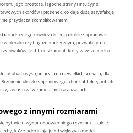
rem. Jego prostota, łagodne struny i intuicyjne
tawowych akordów i piosenek, co daje dużą satysfakcję
y nie przytłacza skomplikowaniem.
ntu
podróżnego również docenią ukulele sopranowe.
się w plecaku czy bagażu podręcznym, pozwalając na
 czy biwaków. Jest to instrument, który zawsze można
ch
i osobach występujących na niewielkich scenach, dla
. Brzmienie ukulele sopranowego, choć subtelne, potrafi
aczy, zwłaszcza w kameralnych aranżacjach.
owego z innymi rozmiarami
się pytanie o wybór odpowiedniego rozmiaru. Ukulele
cechy, które odróżniają je od większych modeli.