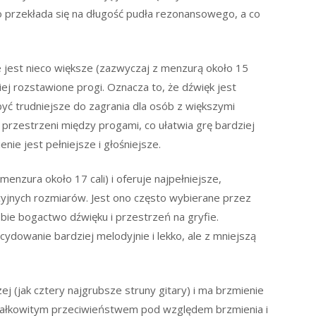
 przekłada się na długość pudła rezonansowego, a co
e jest nieco większe (zazwyczaj z menzurą około 15
niej rozstawione progi. Oznacza to, że dźwięk jest
 być trudniejsze do zagrania dla osób z większymi
 przestrzeni między progami, co ułatwia grę bardziej
ie jest pełniejsze i głośniejsze.
menzura około 17 cali) i oferuje najpełniejsze,
cyjnych rozmiarów. Jest ono często wybierane przez
bie bogactwo dźwięku i przestrzeń na gryfie.
owanie bardziej melodyjnie i lekko, ale z mniejszą
czej (jak cztery najgrubsze struny gitary) i ma brzmienie
o całkowitym przeciwieństwem pod względem brzmienia i