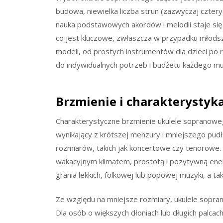
budowa, niewielka liczba strun (zazwyczaj cztery
nauka podstawowych akordów i melodii staje się
co jest kluczowe, zwłaszcza w przypadku młod
modeli, od prostych instrumentów dla dzieci po 
do indywidualnych potrzeb i budżetu każdego mu
Brzmienie i charakterystyk
Charakterystyczne brzmienie ukulele sopranowego
wynikający z krótszej menzury i mniejszego pu
rozmiarów, takich jak koncertowe czy tenorowe. 
wakacyjnym klimatem, prostotą i pozytywną ener
grania lekkich, folkowej lub popowej muzyki, a t
Ze względu na mniejsze rozmiary, ukulele soprano
Dla osób o większych dłoniach lub długich palc