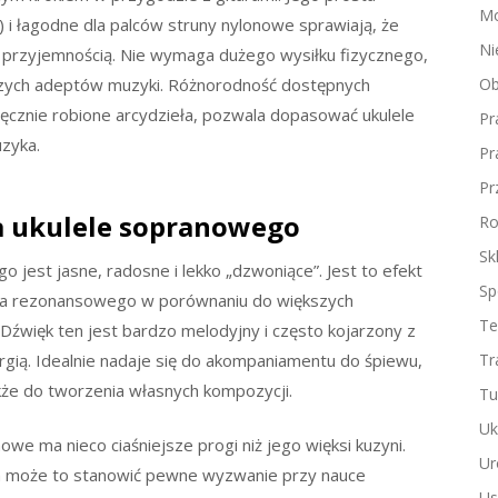
Mo
) i łagodne dla palców struny nylonowe sprawiają, że
Ni
 przyjemnością. Nie wymaga dużego wysiłku fizycznego,
szych adeptów muzyki. Różnorodność dostępnych
Ob
ręcznie robione arcydzieła, pozwala dopasować ukulele
Pr
zyka.
Pr
Pr
a ukulele sopranowego
Ro
Sk
 jest jasne, radosne i lekko „dzwoniące”. Jest to efekt
Sp
dła rezonansowego w porównaniu do większych
Te
Dźwięk ten jest bardzo melodyjny i często kojarzony z
gią. Idealnie nadaje się do akompaniamentu do śpiewu,
Tr
akże do tworzenia własnych kompozycji.
Tu
Uk
we ma nieco ciaśniejsze progi niż jego więksi kuzyni.
Ur
ach może to stanowić pewne wyzwanie przy nauce
Us