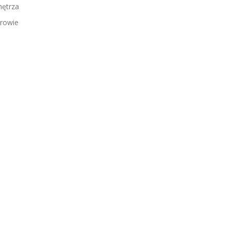
ętrza
rowie