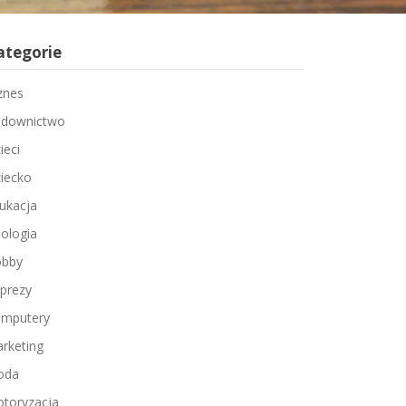
ategorie
znes
downictwo
ieci
iecko
ukacja
ologia
bby
prezy
mputery
rketing
oda
toryzacja