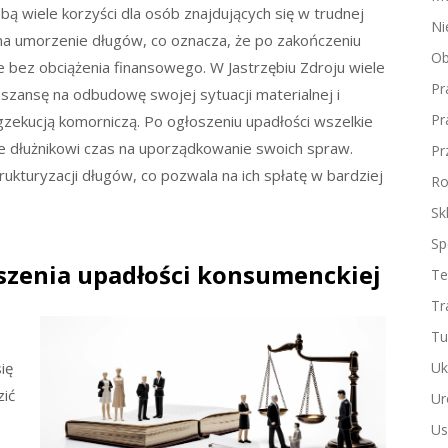
ą wiele korzyści dla osób znajdujących się w trudnej
Ni
na umorzenie długów, co oznacza, że po zakończeniu
Ob
bez obciążenia finansowego. W Jastrzębiu Zdroju wiele
Pr
 szansę na odbudowę swojej sytuacji materialnej i
Pr
egzekucją komorniczą. Po ogłoszeniu upadłości wszelkie
e dłużnikowi czas na uporządkowanie swoich spraw.
Pr
kturyzacji długów, co pozwala na ich spłatę w bardziej
Ro
Sk
Sp
szenia upadłości konsumenckiej
Te
Tr
Tu
Uk
ię
zić
Ur
Us