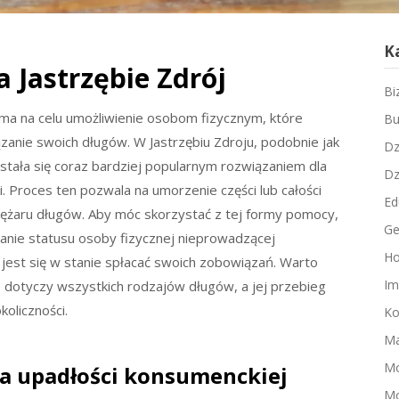
K
Jastrzębie Zdrój
Bi
ma na celu umożliwienie osobom fizycznym, które
Bu
iązanie swoich długów. W Jastrzębiu Zdroju, podobnie jak
Dz
stała się coraz bardziej popularnym rozwiązaniem dla
Dz
 Proces ten pozwala na umorzenie części lub całości
Ed
iężaru długów. Aby móc skorzystać z tej formy pomocy,
Ge
adanie statusu osoby fizycznej nieprowadzącej
Ho
 jest się w stanie spłacać swoich zobowiązań. Warto
Im
 dotyczy wszystkich rodzajów długów, a jej przebieg
oliczności.
Ko
Ma
M
nia upadłości konsumenckiej
Mo