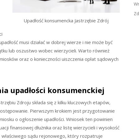
Wn
Zd
Upadłość konsumencka Jastrzębie Zdrój
ci
upadłość musi działać w dobrej wierze i nie może być
jątku lub oszustwo wobec wierzycieli. Warto również
niosków oraz o konieczności uiszczenia opłat sądowych
nia upadłości konsumenckiej
rzębiu Zdroju składa się z kilku kluczowych etapów,
 postępowanie. Pierwszym krokiem jest przygotowanie
osku o ogłoszenie upadłości. Wniosek ten powinien
ji finansowej dłużnika oraz listę wierzycieli i wysokość
o właściwego sądu rejonowego, który rozpatruje