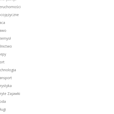
eruchomości
cojęzyczne
aca
awo
zemysł
lnictwo
lepy
ort
chnologia
ansport
rystyka
ryte Zajawki
oda
ługi