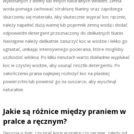
wykonanych z wełny lub innych naturalnych włókien. Zimna
woda pomaga zachować strukturę tkaniny oraz zapobiega
skurczeniu się materiału. Aby skutecznie wyprać koc ręcznie,
należy napełnić dużą wannę lub pojemnik zimną wodą i dodać
odpowiedni detergent przeznaczony do delikatnych tkanin.
Następnie należy delikatnie zanurzyć koc w wodzie i lekko go
ugniatać, unikając intensywnego pocierania, które mogłoby
uszkodzić włókna. Po kilku minutach warto dokładnie wypłukać
koc w czystej wodzie, aby usunąć resztki detergentu. Po
zakończeniu prania najlepiej rozłożyć koc na płaskiej
powierzchni lub powiesić go na suszarce, aby wyschnął
naturalnie.
Jakie są różnice między praniem w
pralce a ręcznym?
Decyzja o tym, czy prać koce w pralce czy ręcznie, zależy od