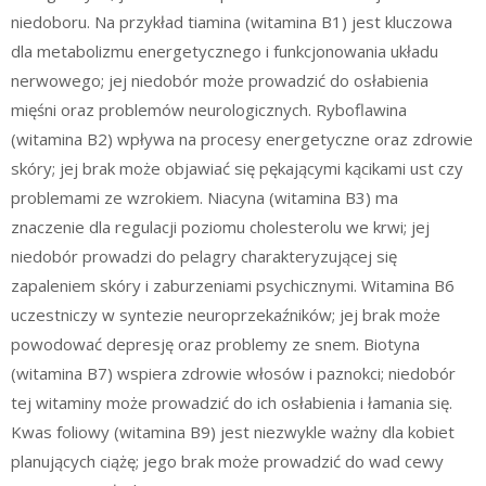
niedoboru. Na przykład tiamina (witamina B1) jest kluczowa
dla metabolizmu energetycznego i funkcjonowania układu
nerwowego; jej niedobór może prowadzić do osłabienia
mięśni oraz problemów neurologicznych. Ryboflawina
(witamina B2) wpływa na procesy energetyczne oraz zdrowie
skóry; jej brak może objawiać się pękającymi kącikami ust czy
problemami ze wzrokiem. Niacyna (witamina B3) ma
znaczenie dla regulacji poziomu cholesterolu we krwi; jej
niedobór prowadzi do pelagry charakteryzującej się
zapaleniem skóry i zaburzeniami psychicznymi. Witamina B6
uczestniczy w syntezie neuroprzekaźników; jej brak może
powodować depresję oraz problemy ze snem. Biotyna
(witamina B7) wspiera zdrowie włosów i paznokci; niedobór
tej witaminy może prowadzić do ich osłabienia i łamania się.
Kwas foliowy (witamina B9) jest niezwykle ważny dla kobiet
planujących ciążę; jego brak może prowadzić do wad cewy