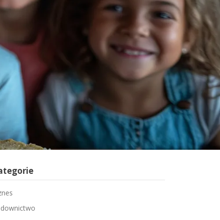
ategorie
znes
downictwo