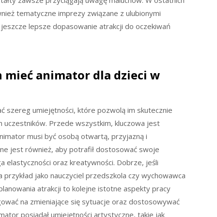
ztałty zawsze przyciągają uwagę maluchów. W ostatnich
ównież tematyczne imprezy związane z ulubionymi
 jeszcze lepsze dopasowanie atrakcji do oczekiwań
 mieć animator dla dzieci w
ć szereg umiejętności, które pozwolą im skutecznie
 uczestników. Przede wszystkim, kluczowa jest
nimator musi być osobą otwartą, przyjazną i
ne jest również, aby potrafił dostosować swoje
elastyczności oraz kreatywności. Dobrze, jeśli
a przykład jako nauczyciel przedszkola czy wychowawca
planowania atrakcji to kolejne istotne aspekty pracy
gować na zmieniające się sytuacje oraz dostosowywać
ator posiadał umiejętności artystyczne, takie jak