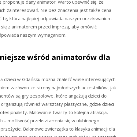
kie proponuje dany animator. Warto upewnić się, że
ch zainteresowań. Nie bez znaczenia jest także cena
rać tę, która najlepiej odpowiada naszym oczekiwaniom
 się z animatorem przed imprezą, aby omówić
y odpowiada naszym wymaganiom.
rniejsze wśród animatorów dla
a dzieci w Gdańsku można znaleźć wiele interesujących
aniem zarówno ze strony najmłodszych uczestników, jak
ementów są gry zespołowe, które angażują dzieci do
 organizują również warsztaty plastyczne, gdzie dzieci
fesjonalisty. Malowanie twarzy to kolejna atrakcja,
 – możliwość przekształcenia się w ulubionego
przeżycie. Balonowe zwierzątka to klasyka animacji dla