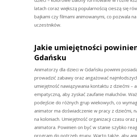
dzieci – kolorowe balony formowane w różne ks
latach coraz większą popularnością cieszą się r
bajkami czy filmami animowanymi, co pozwala na
uczestników.
Jakie umiejętności powinien
Gdańsku
Animatorzy dla dzieci w Gdańsku powinni posiada
prowadzić zabawy oraz angażować najmłodszych
umiejętność nawiązywania kontaktu z dziećmi – a
empatyczną, aby zyskać zaufanie maluchów. Waż
podejście do różnych grup wiekowych, co wymaga 
animator ma doświadczenie w pracy z dziećmi, n
na koloniach. Umiejętność organizacji czasu oraz 
animatora. Powinien on być w stanie szybko rea
program do potrzeb grupy. Warto także, aby anim