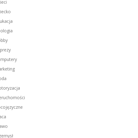
ieci
iecko
ukacja
ologia
bby
prezy
mputery
rketing
oda
toryzacja
eruchomości
cojęzyczne
aca
awo
zemysł