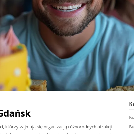
K
 Gdańsk
Bi
i, którzy zajmują się organizacją różnorodnych atrakcji
Bu