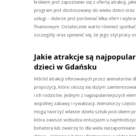
krokiem jest zapoznanie się z ofertą atrakcji, ja
program jest dostosowany do wieku dzieci oraz i
usługi – dobrze jest porównać kilka ofert i wyb
finansowym. Ostatecznie warto również spotkać
szczegóły oraz upewnić się, że jego styl prac
Jakie atrakcje są najpopula
dzieci w Gdańsku
Wśród atrakcji oferowanych przez animatorów dl
propozycji, które cieszą się dużym zainteresow
i ich rodziców. Jednym z najpopularniejszych el
wspólnej zabawy i rywalizacji. Animatorzy często
mogą tworzyć własne dzieła sztuki pod okiem pro
która zawsze wzbudza entuzjazm u najmłodszych
bohatera lub zwierzę to dla wielu niezapomniane 