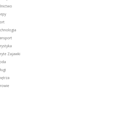
lnictwo
lepy
ort
chnologia
ansport
rystyka
ryte Zajawki
oda
ługi
ętrza
rowie