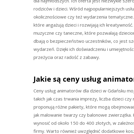
dla najmłodszych. Ich oferta jest niezwykle sz
rodziców i dzieci. Wśród najpopularniejszych usł
okolicznościowe czy też wydarzenia tematyczne.
które angażują dzieci i rozwijają ich kreatywnoś
muzyczne czy taneczne, które pozwalają dzieci
dbają o bezpieczeństwo uczestników, co jest szc
wydarzeń. Dzięki ich doświadczeniu i umiejętno
przeżycia oraz radość z zabawy.
Jakie są ceny usług animat
Ceny usług animatorów dla dzieci w Gdańsku mogą
takich jak czas trwania imprezy, liczba dzieci cz
proponują różne pakiety, które mogą obejmować
jak malowanie twarzy czy balonowe zwierzątka. 
wynosić od około 150 do 400 złotych, w zależn
firmy. Warto również uwzględnić dodatkowe kos