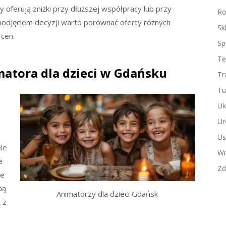
 oferują zniżki przy dłuższej współpracy lub przy
Ro
podjęciem decyzji warto porównać oferty różnych
Sk
 cen.
Sp
Te
matora dla dzieci w Gdańsku
Tr
Tu
Uk
Ur
Us
le
Wn
e
Zd
że
bą
Animatorzy dla dzieci Gdańsk
 z