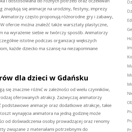
eroka i dostosowana do różnych potrzeb oraz oczekiwań
Dz
ug znajdują się animacje na urodziny, festyny, imprezy
Dz
 Animatorzy często proponują różnorodne gry i zabawy,
Ed
ć. W ofercie można znaleźć także warsztaty plastyczne,
Ge
om na wyrażenie siebie w twórczy sposób. Animatorzy
Ho
zególnie istotne podczas organizacji większych
Im
ściom, każde dziecko ma szansę na niezapomniane
Ko
Ma
M
orów dla dzieci w Gdańsku
Mo
 się znacznie różnić w zależności od wielu czynników,
Ni
y rodzaj oferowanych atrakcji. Zazwyczaj animatorzy
Ob
 podstawowe animacje oraz dodatkowe atrakcje, takie
Pr
Koszt wynajęcia animatora na jedną godzinę może
Pr
ości od doświadczenia osoby prowadzącej oraz renomy
zty związane z materiałami potrzebnymi do
Pr