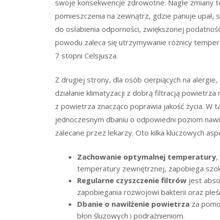
swoje konsekwencje zdrowotne. Nagłe zmiany t
pomieszczenia na zewnątrz, gdzie panuje upał, 
do osłabienia odporności, zwiększonej podatnośc
powodu zaleca się utrzymywanie różnicy temper
7 stopni Celsjusza.
Z drugiej strony, dla osób cierpiących na alergi
działanie klimatyzacji z dobrą filtracją powietrza
z powietrza znacząco poprawia jakość życia. W ta
jednoczesnym dbaniu o odpowiedni poziom nawilże
zalecane przez lekarzy. Oto kilka kluczowych as
Zachowanie optymalnej temperatury
,
temperatury zewnętrznej, zapobiega szo
Regularne czyszczenie filtrów
jest abso
zapobiegania rozwojowi bakterii oraz pleśn
Dbanie o nawilżenie powietrza
za pomoc
błon śluzowych i podrażnieniom.