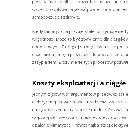
posiada funkcje filtracji powietrza, usuwając z 
wszystko wpływa na jakość powietrza w pomiesz
samopoczucie i zdrowie.
Kiedy klimatyzacja pracuje stale, utrzymuje nie 
wilgotności. Może to być zbawienne dla alergikó
oddechowymi. Z drugiej strony, zbyt niskie po
osuszaniem, mogą prowadzić do podrażnień błon
zasypianiem. Zrozumienie tych procesów pozwala
Koszty eksploatacji a ciągłe
Jednym z głównych argumentów przeciwko stałemu
elektrycznej. Nowoczesne urządzenia, zwłaszcza 
energooszczędne niż starsze modele. Pozwalają 
włączają się i wyłączają impulsowo, lecz dostos
działanie klimatyzacji, nawet najbardziej efektyw