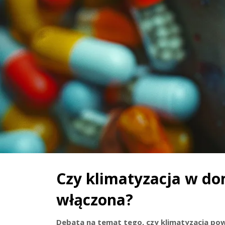
Czy klimatyzacja w do
włączona?
Debata na temat tego, czy klimatyzacja pow