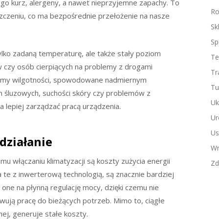
niego kurz, alergeny, a nawet nieprzyjemne zapachy. To
Ro
czeniu, co ma bezpośrednie przełożenie na nasze
Sk
Sp
tylko zadaną temperaturę, ale także stały poziom
Te
w czy osób cierpiących na problemy z drogami
Tr
ziomy wilgotności, spowodowane nadmiernym
Tu
 śluzowych, suchości skóry czy problemów z
Uk
 lepiej zarządzać pracą urządzenia.
Ur
Us
 działanie
Wn
 włączaniu klimatyzacji są koszty zużycia energii
Zd
te z inwerterową technologią, są znacznie bardziej
one na płynną regulację mocy, dzięki czemu nie
owują pracę do bieżących potrzeb. Mimo to, ciągłe
nej, generuje stałe koszty.