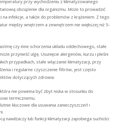
emperatury przy wychodzeniu z klimatyzowanego
stanowią obciążenie dla organizmu. Może to prowadzić
i na infekcje, a także do problemów z krążeniem. Z tego
atur między wnętrzem a zewnętrzem nie większej niż 5-
e, astmę czy inne schorzenia układu oddechowego, stałe
 może przynieść ulgę. Usunięcie alergenów, kurzu i pleśni
kich przypadkach, stałe włączanie klimatyzacji, przy
nia i regularne czyszczenie filtrów, jest często
pektów dotyczących zdrowia:
 która nie powinna być zbyt niska w stosunku do
kowi termicznemu.
lutnie kluczowe dla usuwania zanieczyszczeń i
i.
ą nawilżaczy lub funkcji klimatyzacji zapobiega suchości