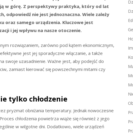
Dz
ą w górę. Z perspektywy praktyka, który od lat
Dz
 odpowiedź nie jest jednoznaczna. Wiele zależy
Ed
ku oraz samego urządzenia. Kluczowe jest
Ge
cji i jej wpływu na nasze otoczenie.
Ho
ymalnym rozwiązaniem, zarówno pod kątem ekonomicznym,
Im
j efektywne jest jej sporadyczne włączanie, a także
Ko
 ma swoje uzasadnienie. Ważne jest, aby podejść do
Ma
eciw, zamiast kierować się powszechnymi mitami czy
M
Mo
Ni
ie tylko chłodzenie
Ob
rzez pryzmat obniżania temperatury. Jednak nowoczesne
Pr
 Proces chłodzenia powietrza wiąże się również z jego
Pr
zególnie w wilgotne dni. Dodatkowo, wiele urządzeń
Pr