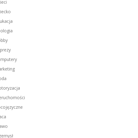
ieci
iecko
ukacja
ologia
bby
prezy
mputery
rketing
oda
toryzacja
eruchomości
cojęzyczne
aca
awo
zemysł