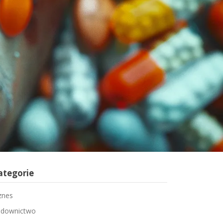
ategorie
znes
downictwo