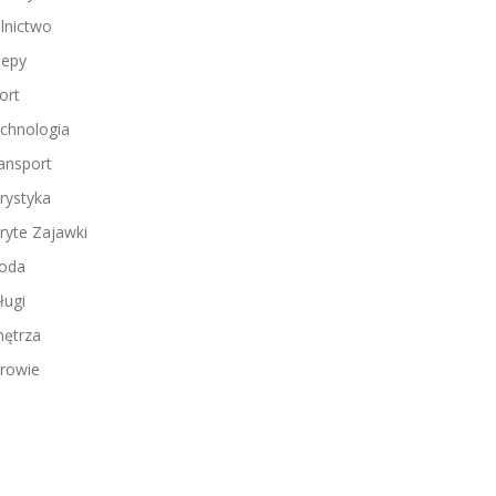
lnictwo
lepy
ort
chnologia
ansport
rystyka
ryte Zajawki
oda
ługi
ętrza
rowie