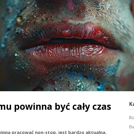
mu powinna być cały czas
K
Bi
Bu
inna pracować non-stop, jest bardzo aktualna,