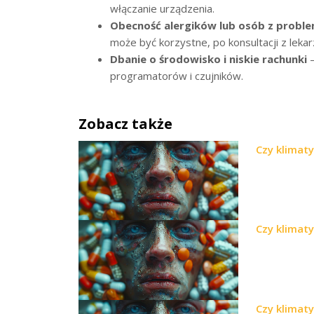
włączanie urządzenia.
Obecność alergików lub osób z prob
może być korzystne, po konsultacji z leka
Dbanie o środowisko i niskie rachunki
–
programatorów i czujników.
Zobacz także
Czy klimat
Czy klimat
Czy klimat