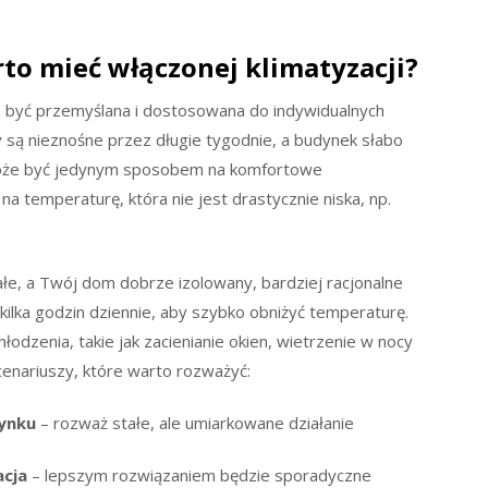
rto mieć włączonej klimatyzacji?
na być przemyślana i dostosowana do indywidualnych
y są nieznośne przez długie tygodnie, a budynek słabo
 może być jedynym sposobem na komfortowe
a temperaturę, która nie jest drastycznie niska, np.
łe, a Twój dom dobrze izolowany, bardziej racjonalne
kilka godzin dziennie, aby szybko obniżyć temperaturę.
dzenia, takie jak zacienianie okien, wietrzenie w nocy
cenariuszy, które warto rozważyć:
dynku
– rozważ stałe, ale umiarkowane działanie
acja
– lepszym rozwiązaniem będzie sporadyczne