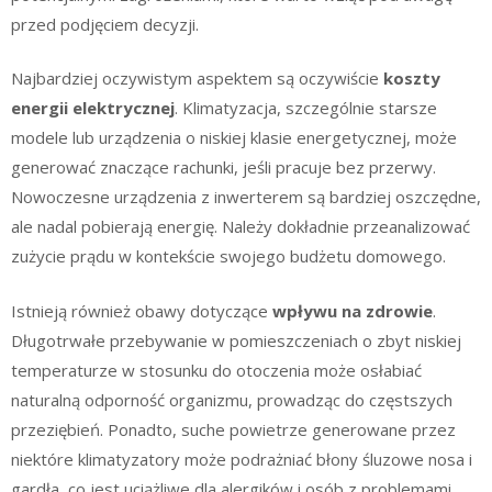
przed podjęciem decyzji.
Najbardziej oczywistym aspektem są oczywiście
koszty
energii elektrycznej
. Klimatyzacja, szczególnie starsze
modele lub urządzenia o niskiej klasie energetycznej, może
generować znaczące rachunki, jeśli pracuje bez przerwy.
Nowoczesne urządzenia z inwerterem są bardziej oszczędne,
ale nadal pobierają energię. Należy dokładnie przeanalizować
zużycie prądu w kontekście swojego budżetu domowego.
Istnieją również obawy dotyczące
wpływu na zdrowie
.
Długotrwałe przebywanie w pomieszczeniach o zbyt niskiej
temperaturze w stosunku do otoczenia może osłabiać
naturalną odporność organizmu, prowadząc do częstszych
przeziębień. Ponadto, suche powietrze generowane przez
niektóre klimatyzatory może podrażniać błony śluzowe nosa i
gardła, co jest uciążliwe dla alergików i osób z problemami