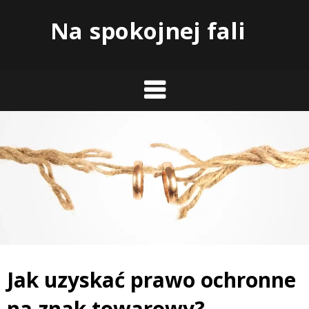
Skip
Na spokojnej fali
to
content
Jak uzyskać prawo ochronne
na znak towarowy?