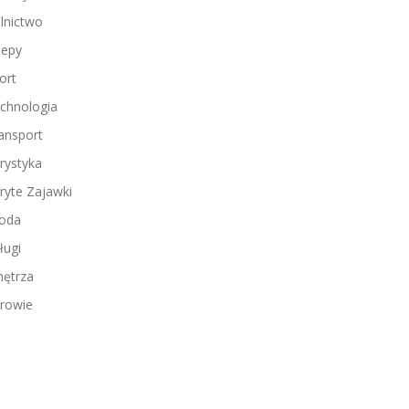
lnictwo
lepy
ort
chnologia
ansport
rystyka
ryte Zajawki
oda
ługi
ętrza
rowie