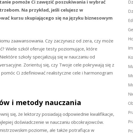
tanie pomoże Ci zawęzić poszukiwania i wybrać
Dz
rzebom. Na przykład, jeśli celujesz w
Dz
wać kursu skupiającego się na języku biznesowym
Ed
Ge
Ho
ziomu zaawansowania. Czy zaczynasz od zera, czy może
Im
? Wiele szkół oferuje testy poziomujące, które
ektóre szkoły specjalizują się w nauczaniu od
Ko
sacyjne. Zorientuj się, czy Twoje cele pokrywają się z
Ma
a pomóc Ci zdefiniować realistyczne cele i harmonogram
M
Mo
Ni
rów i metody nauczania
Ob
Pr
wnij się, że lektorzy posiadają odpowiednie kwalifikacje,
Pr
najlepiej doświadczenie w nauczaniu obcokrajowców.
 mistrzowskim poziomie, ale także potrafiąca w
Pr