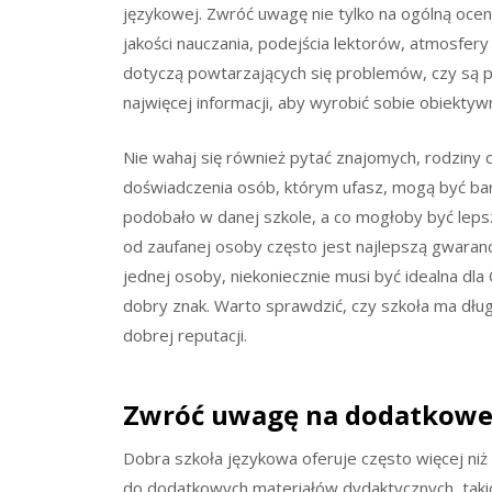
językowej. Zwróć uwagę nie tylko na ogólną oce
jakości nauczania, podejścia lektorów, atmosfery 
dotyczą powtarzających się problemów, czy są po
najwięcej informacji, aby wyrobić sobie obiektyw
Nie wahaj się również pytać znajomych, rodzin
doświadczenia osób, którym ufasz, mogą być bardz
podobało w danej szkole, a co mogłoby być lepsz
od zaufanej osoby często jest najlepszą gwarancją
jednej osoby, niekoniecznie musi być idealna dla
dobry znak. Warto sprawdzić, czy szkoła ma długą 
dobrej reputacji.
Zwróć uwagę na dodatkowe 
Dobra szkoła językowa oferuje często więcej niż
do dodatkowych materiałów dydaktycznych, takich