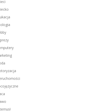
ieci
iecko
ukacja
ologia
bby
prezy
mputery
rketing
oda
toryzacja
eruchomości
cojęzyczne
aca
awo
zemysł