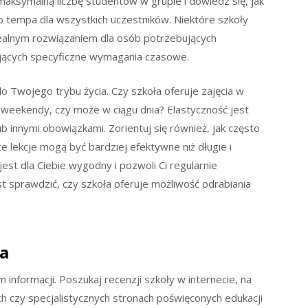
aksymalną liczbę studentów w grupie i dowiedz się, jak
 tempa dla wszystkich uczestników. Niektóre szkoły
idealnym rozwiązaniem dla osób potrzebujących
jących specyficzne wymagania czasowe.
Twojego trybu życia. Czy szkoła oferuje zajęcia w
 weekendy, czy może w ciągu dnia? Elastyczność jest
ub innymi obowiązkami. Zorientuj się również, jak często
sze lekcje mogą być bardziej efektywne niż długie i
est dla Ciebie wygodny i pozwoli Ci regularnie
t sprawdzić, czy szkoła oferuje możliwość odrabiania
ia
informacji. Poszukaj recenzji szkoły w internecie, na
h czy specjalistycznych stronach poświęconych edukacji