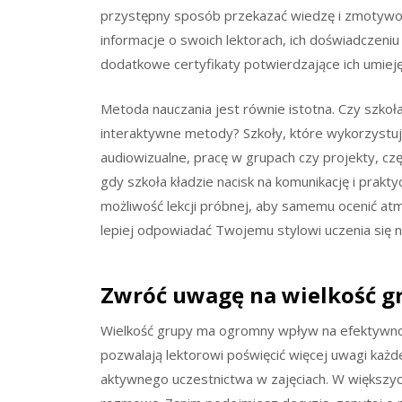
przystępny sposób przekazać wiedzę i zmotywow
informacje o swoich lektorach, ich doświadczeniu
dodatkowe certyfikaty potwierdzające ich umiej
Metoda nauczania jest równie istotna. Czy szko
interaktywne metody? Szkoły, które wykorzystują
audiowizualne, pracę w grupach czy projekty, cz
gdy szkoła kładzie nacisk na komunikację i prakty
możliwość lekcji próbnej, aby samemu ocenić at
lepiej odpowiadać Twojemu stylowi uczenia się ni
Zwróć uwagę na wielkość g
Wielkość grupy ma ogromny wpływ na efektywność
pozwalają lektorowi poświęcić więcej uwagi każd
aktywnego uczestnictwa w zajęciach. W większyc