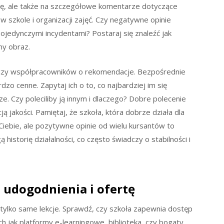
nę, ale także na szczegółowe komentarze dotyczące
w szkole i organizacji zajęć. Czy negatywne opinie
jedynczymi incydentami? Postaraj się znaleźć jak
ny obraz.
y czy współpracowników o rekomendacje. Bezpośrednie
o cenne. Zapytaj ich o to, co najbardziej im się
e. Czy poleciliby ją innym i dlaczego? Dobre polecenie
 jakości. Pamiętaj, że szkoła, która dobrze działa dla
 Ciebie, ale pozytywne opinie od wielu kursantów to
historię działalności, co często świadczy o stabilności i
udogodnienia i ofertę
 tylko same lekcje. Sprawdź, czy szkoła zapewnia dostęp
 jak platformy e-learningowe, biblioteka, czy bogaty