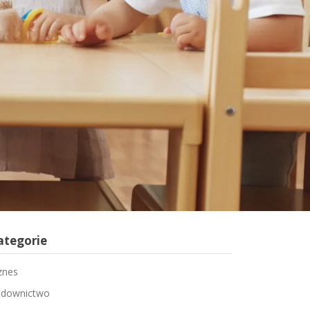
ategorie
znes
downictwo