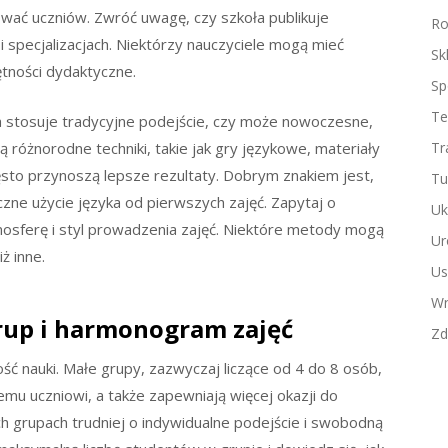
ać uczniów. Zwróć uwagę, czy szkoła publikuje
Ro
 i specjalizacjach. Niektórzy nauczyciele mogą mieć
Sk
ętności dydaktyczne.
Sp
Te
ła stosuje tradycyjne podejście, czy może nowoczesne,
 różnorodne techniki, takie jak gry językowe, materiały
Tr
ęsto przynoszą lepsze rezultaty. Dobrym znakiem jest,
Tu
czne użycie języka od pierwszych zajęć. Zapytaj o
Uk
mosferę i styl prowadzenia zajęć. Niektóre metody mogą
Ur
ż inne.
Us
Wn
rup i harmonogram zajęć
Zd
 nauki. Małe grupy, zazwyczaj liczące od 4 do 8 osób,
emu uczniowi, a także zapewniają więcej okazji do
h grupach trudniej o indywidualne podejście i swobodną