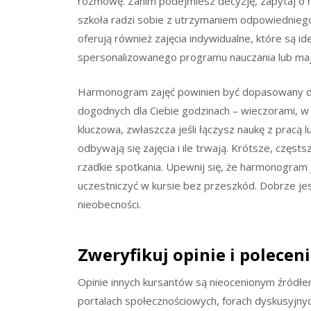
rozmowę. Zanim podejmiesz decyzję, zapytaj o m
szkoła radzi sobie z utrzymaniem odpowiedniego
oferują również zajęcia indywidualne, które są 
spersonalizowanego programu nauczania lub ma
Harmonogram zajęć powinien być dopasowany do 
dogodnych dla Ciebie godzinach – wieczorami, w
kluczowa, zwłaszcza jeśli łączysz naukę z pracą l
odbywają się zajęcia i ile trwają. Krótsze, częst
rzadkie spotkania. Upewnij się, że harmonogram j
uczestniczyć w kursie bez przeszkód. Dobrze jes
nieobecności.
Zweryfikuj opinie i polecen
Opinie innych kursantów są nieocenionym źródłem 
portalach społecznościowych, forach dyskusyjnyc