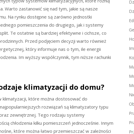
różnych typów systemów klimatyzacyjnych, które różnią
Dz
a. Warto zastanowić się nad tym, jakie są nasze
Dz
omu. Na rynku dostępne są zarówno jednostki
Ed
jednego pomieszczenia do drugiego, jak i systemy
Ge
-split. Te ostatnie są bardziej efektywne i cichsze, co
Ho
rodzinnych. Przed podjęciem decyzji warto również
Im
getycznej, który informuje nas o tym, ile energii
odzenia. Im wyższy współczynnik, tym niższe rachunki
Ko
Ma
M
rodzaje klimatyzacji do domu?
Mo
Ni
w klimatyzacji, które można dostosować do
Ob
najpopularniejszych rozwiązań są klimatyzatory typu
Pr
ej oraz zewnętrznej. Tego rodzaju systemy
Pr
ością chłodzenia kilku pomieszczeń jednocześnie. Innym
nośne, które można łatwo przemieszczać w zależności
Pr