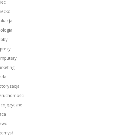
ieci
iecko
ukacja
ologia
bby
prezy
mputery
rketing
oda
toryzacja
eruchomości
cojęzyczne
aca
awo
zemysł