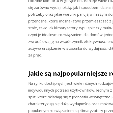
rodzinie komfortu w gorące dni. Istnieje wiele 
się zarówno wydajnością, jak i sposobem działani
potrzeby oraz jakie warunki panują w naszym d
przenośne, które można łatwo przemieszczać z 
stałe, takie jak klimatyzatory typu split czy multi
czyni je idealnym rozwiązaniem dla domów jedno
zwrócić uwagę na współczynnik efektywności ener
zużywa urządzenie w stosunku do wydajności chł
za prąd.
Jakie są najpopularniejsze 
Na rynku dostępnych jest wiele różnych rodzajó
indywidualnych potrzeb użytkowników. Jednym z 
split, które składają się z jednostki wewnętrzn
charakteryzują się dużą wydajnością oraz możliw
popularnym rozwiązaniem są klimatyzatory prze