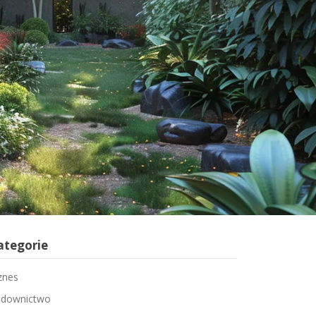
ategorie
znes
downictwo