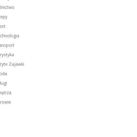
lnictwo
lepy
ort
chnologia
ansport
rystyka
ryte Zajawki
oda
ługi
ętrza
rowie