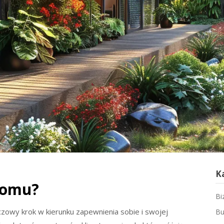
K
domu?
Bi
zowy krok w kierunku zapewnienia sobie i swojej
Bu