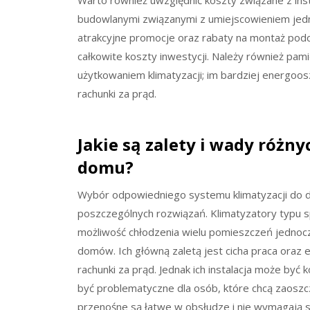
Warto również uwzględnić koszty związane z ins
budowlanymi związanymi z umiejscowieniem jedn
atrakcyjne promocje oraz rabaty na montaż podc
całkowite koszty inwestycji. Należy również pam
użytkowaniem klimatyzacji; im bardziej energo
rachunki za prąd.
Jakie są zalety i wady różn
domu?
Wybór odpowiedniego systemu klimatyzacji do d
poszczególnych rozwiązań. Klimatyzatory typu sp
możliwość chłodzenia wielu pomieszczeń jednocz
domów. Ich główną zaletą jest cicha praca oraz 
rachunki za prąd. Jednak ich instalacja może by
być problematyczne dla osób, które chcą zaoszcz
przenośne są łatwe w obsłudze i nie wymagają sk