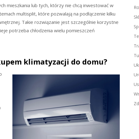
ch mieszkania lub tych, którzy nie chcą inwestować w
Ro
emach multisplit, które pozwalają na podłączenie kilku
Sk
nętrznej. Takie rozwiązanie jest szczególnie korzystne
Sp
nieje potrzeba chłodzenia wielu pomieszczeń
Te
Tr
Tu
kupem klimatyzacji do domu?
Uk
o
Ur
Us
Wn
Zd
a