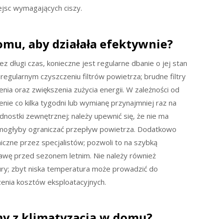
iejsc wymagających ciszy.
omu, aby działała efektywnie?
z długi czas, konieczne jest regularne dbanie o jej stan
regularnym czyszczeniu filtrów powietrza; brudne filtry
ia oraz zwiększenia zużycia energii. W zależności od
enie co kilka tygodni lub wymianę przynajmniej raz na
nostki zewnętrznej; należy upewnić się, że nie ma
e mogłyby ograniczać przepływ powietrza. Dodatkowo
czne przez specjalistów; pozwoli to na szybką
rawę przed sezonem letnim. Nie należy również
ry; zbyt niska temperatura może prowadzić do
enia kosztów eksploatacyjnych.
emy z klimatyzacją w domu?