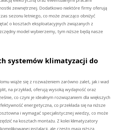
talacją elektryczną oraz ewentualnymi pracami
ostki zewnętrznej. Dodatkowo niektóre firmy oferują
zas sezonu letniego, co może znacząco obniżyć
iętać o kosztach eksploatacyjnych związanych z
oszczędny model wybierzemy, tym niższe będą nasze
ych systemów klimatyzacji do
omu wiąże się z rozważeniem zarówno zalet, jak i wad
lit, na przykład, oferują wysoką wydajność oraz
eśnie, co czyni je idealnym rozwiązaniem dla większych
efektywność energetyczna, co przekłada się na niższe
ć kosztowna i wymagać specjalistycznej wiedzy, co może
ędzić na kosztach montażu. Z kolei klimatyzatory
omplikowanej instalacji, ale często mają niższą