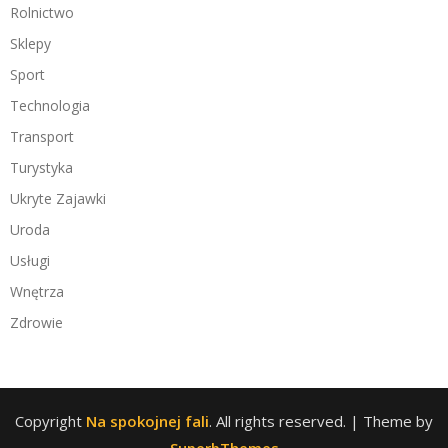
Rolnictwo
Sklepy
Sport
Technologia
Transport
Turystyka
Ukryte Zajawki
Uroda
Usługi
Wnętrza
Zdrowie
Copyright
Na spokojnej fali
. All rights reserved.
| Theme by
SuperbThemes