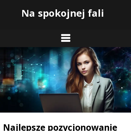
Skip
Na spokojnej fali
to
content
Najlepsze pozycjonowanie