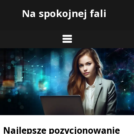
Skip
Na spokojnej fali
to
content
Najlepsze pozycjonowanie