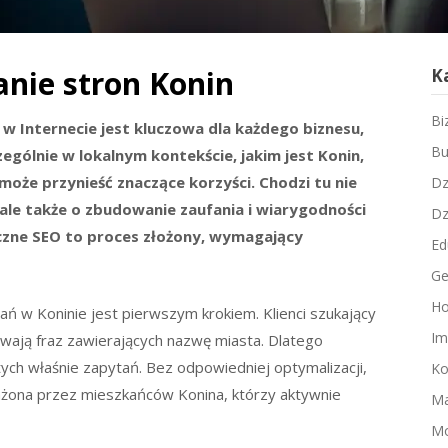
nie stron Konin
K
Bi
w Internecie jest kluczowa dla każdego biznesu,
Bu
zególnie w lokalnym kontekście, jakim jest Konin,
oże przynieść znaczące korzyści. Chodzi tu nie
Dz
 ale także o zbudowanie zaufania i wiarygodności
Dz
eczne SEO to proces złożony, wymagający
Ed
Ge
Ho
ań w Koninie jest pierwszym krokiem. Klienci szukający
Im
ywają fraz zawierających nazwę miasta. Dlatego
tych właśnie zapytań. Bez odpowiedniej optymalizacji,
Ko
żona przez mieszkańców Konina, którzy aktywnie
Ma
M