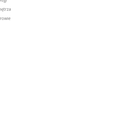
ętrza
rowie