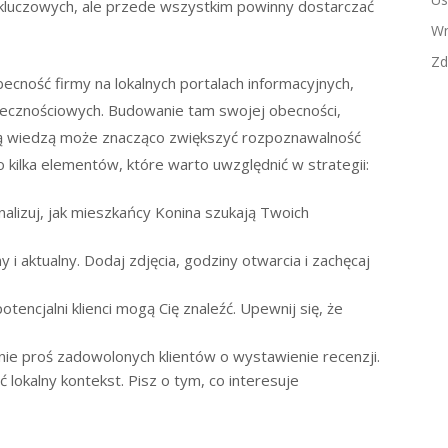
kluczowych, ale przede wszystkim powinny dostarczać
Wn
Zd
ecność firmy na lokalnych portalach informacyjnych,
łecznościowych. Budowanie tam swojej obecności,
cką wiedzą może znacząco zwiększyć rozpoznawalność
o kilka elementów, które warto uwzględnić w strategii:
alizuj, jak mieszkańcy Konina szukają Twoich
 i aktualny. Dodaj zdjęcia, godziny otwarcia i zachęcaj
otencjalni klienci mogą Cię znaleźć. Upewnij się, że
nie proś zadowolonych klientów o wystawienie recenzji.
 lokalny kontekst. Pisz o tym, co interesuje