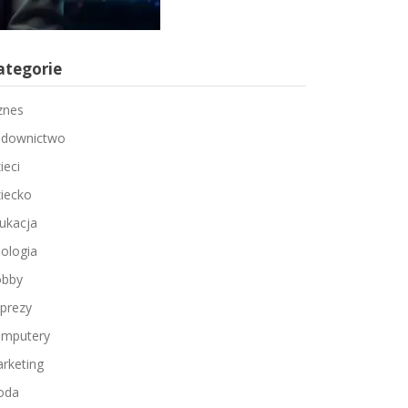
ategorie
znes
downictwo
ieci
iecko
ukacja
ologia
bby
prezy
mputery
rketing
oda