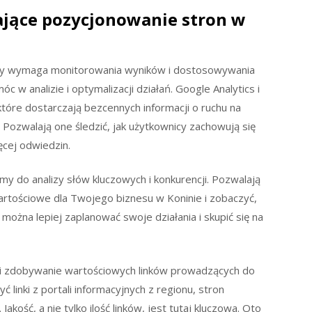
rające pozycjonowanie stron w
tóry wymaga monitorowania wyników i dostosowywania
óc w analizie i optymalizacji działań. Google Analytics i
tóre dostarczają bezcennych informacji o ruchu na
. Pozwalają one śledzić, jak użytkownicy zachowują się
ęcej odwiedzin.
y do analizy słów kluczowych i konkurencji. Pozwalają
wartościowe dla Twojego biznesu w Koninie i zobaczyć,
u można lepiej zaplanować swoje działania i skupić się na
yli zdobywanie wartościowych linków prowadzących do
 linki z portali informacyjnych z regionu, stron
akość, a nie tylko ilość linków, jest tutaj kluczowa. Oto