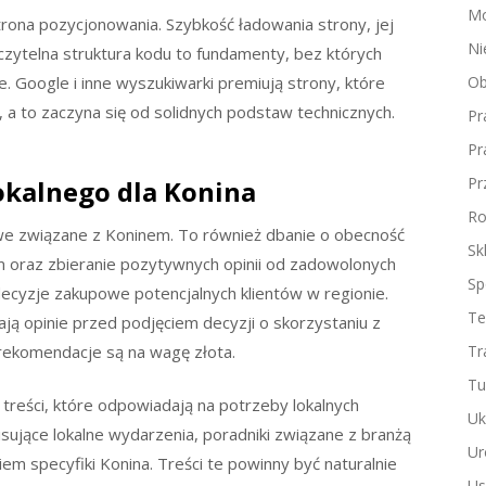
Mo
rona pozycjonowania. Szybkość ładowania strony, jej
Ni
zytelna struktura kodu to fundamenty, bez których
. Google i inne wyszukiwarki premiują strony, które
Ob
a to zaczyna się od solidnych podstaw technicznych.
Pr
Pr
Pr
okalnego dla Konina
Ro
zowe związane z Koninem. To również dbanie o obecność
Sk
rm oraz zbieranie pozytywnych opinii od zadowolonych
Sp
ecyzje zakupowe potencjalnych klientów w regionie.
Te
ją opinie przed podjęciem decyzji o skorzystaniu z
 rekomendacje są na wagę złota.
Tr
Tu
treści, które odpowiadają na potrzeby lokalnych
Uk
sujące lokalne wydarzenia, poradniki związane z branżą
Ur
em specyfiki Konina. Treści te powinny być naturalnie
Us