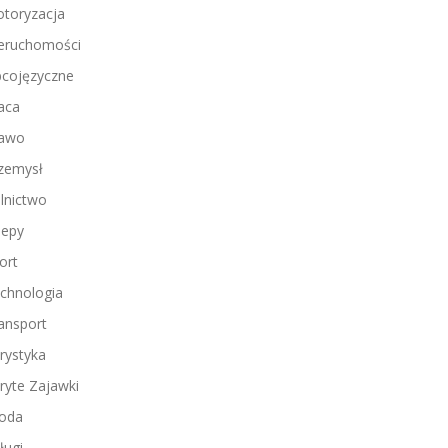
toryzacja
eruchomości
cojęzyczne
aca
awo
zemysł
lnictwo
lepy
ort
chnologia
ansport
rystyka
ryte Zajawki
oda
ługi