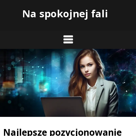
Skip
Na spokojnej fali
to
content
Najlepsze pozycjonowanie