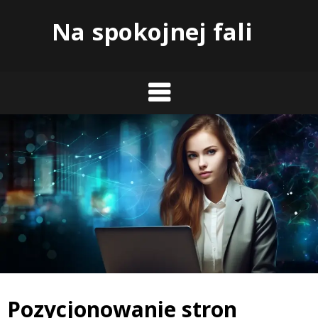
Skip
Na spokojnej fali
to
content
Pozycjonowanie stron