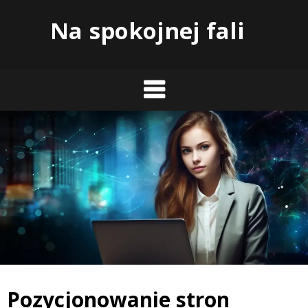
Skip
Na spokojnej fali
to
content
Pozycjonowanie stron