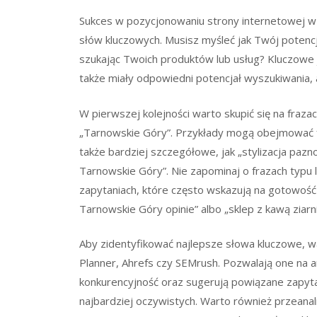
Sukces w pozycjonowaniu strony internetowej w
słów kluczowych. Musisz myśleć jak Twój potencja
szukając Twoich produktów lub usług? Kluczowe je
także miały odpowiedni potencjał wyszukiwania, 
W pierwszej kolejności warto skupić się na fraza
„Tarnowskie Góry”. Przykłady mogą obejmować fra
także bardziej szczegółowe, jak „stylizacja pazn
Tarnowskie Góry”. Nie zapominaj o frazach typu lo
zapytaniach, które często wskazują na gotowość k
Tarnowskie Góry opinie” albo „sklep z kawą ziar
Aby zidentyfikować najlepsze słowa kluczowe, w
Planner, Ahrefs czy SEMrush. Pozwalają one na an
konkurencyjność oraz sugerują powiązane zapytani
najbardziej oczywistych. Warto również przeanali