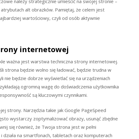
zowe należy strategicznie umieścić na swojej stronie –
i atrybutach alt obrazków. Pamiętaj, że celem jest
najbardziej wartościowy, czyli od osób aktywnie
trony internetowej
kle ważna jest warstwa techniczna strony internetowej.
śli strona będzie wolno się ładować, będzie trudna w
yli nie będzie dobrze wyświetlać się na urządzeniach
przykładają ogromną wagę do doświadczenia użytkownika
 responsywność są kluczowymi czynnikami.
jej strony. Narzędzia takie jak Google PageSpeed
zęsto wystarczy zoptymalizować obrazy, usunąć zbędne
nij się również, że Twoja strona jest w pełni
i działa na smartfonach, tabletach oraz komputerach