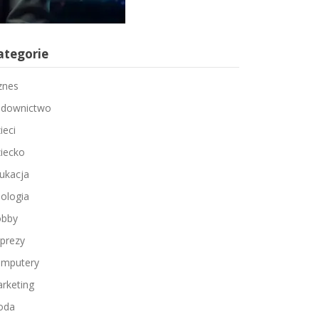
ategorie
znes
downictwo
ieci
iecko
ukacja
ologia
bby
prezy
mputery
rketing
oda