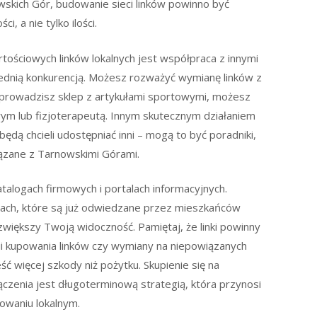
nowskich Gór, budowanie sieci linków powinno być
, a nie tylko ilości.
ościowych linków lokalnych jest współpraca z innymi
rednią konkurencją. Możesz rozważyć wymianę linków z
li prowadzisz sklep z artykułami sportowymi, możesz
ym lub fizjoterapeutą. Innym skutecznym działaniem
 będą chcieli udostępniać inni – mogą to być poradniki,
iązane z Tarnowskimi Górami.
alogach firmowych i portalach informacyjnych.
onach, które są już odwiedzane przez mieszkańców
e zwiększy Twoją widoczność. Pamiętaj, że linki powinny
ii kupowania linków czy wymiany na niepowiązanych
ć więcej szkody niż pożytku. Skupienie się na
zenia jest długoterminową strategią, która przynosi
nowaniu lokalnym.