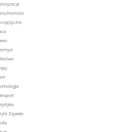
toryzacja
eruchomości
cojęzyczne
aca
awo
zemysł
lnictwo
lepy
ort
chnologia
ansport
rystyka
ryte Zajawki
oda
ługi