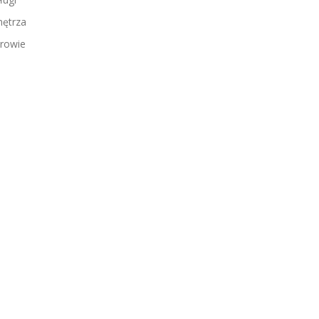
ętrza
rowie