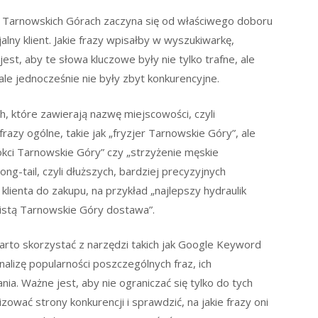
 Tarnowskich Górach zaczyna się od właściwego doboru
lny klient. Jakie frazy wpisałby w wyszukiwarkę,
st, aby te słowa kluczowe były nie tylko trafne, ale
ale jednocześnie nie były zbyt konkurencyjne.
ch, które zawierają nazwę miejscowości, czyli
zy ogólne, takie jak „fryzjer Tarnowskie Góry”, ale
okci Tarnowskie Góry” czy „strzyżenie męskie
ng-tail, czyli dłuższych, bardziej precyzyjnych
lienta do zakupu, na przykład „najlepszy hydraulik
nistą Tarnowskie Góry dostawa”.
arto skorzystać z narzędzi takich jak Google Keyword
alizę popularności poszczególnych fraz, ich
a. Ważne jest, aby nie ograniczać się tylko do tych
zować strony konkurencji i sprawdzić, na jakie frazy oni