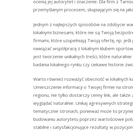
ocenią jej autorytet i znaczenie. Dla firm z Tar
przemyślanym procesem, skupiającym się na jakości
Jednym z najlepszych sposobów na zdobycie wart
lokalnymi biznesami, które nie są Twoją bezpoś
firmami, które uzupełniają Twoją ofertę, np. jeś
nawiązać współpracę z lokalnym klubem sportow
jest tworzenie unikalnych treści, które naturalnie
badania lokalnego rynku czy ciekawe historie zw
Warto również rozważyć obecność w lokalnych kat
Umieszczenie informacji o Twojej firmie na str
regionu, nie tylko dostarczy cenny link, ale takż
wyglądać naturalnie. Unikaj agresywnych strateg
tematycznie stronach, ponieważ może to przynieś
budowaniu autorytetu poprzez wartościowe połąc
stabilne i satysfakcjonujące rezultaty w pozycjo