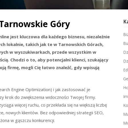
 Tarnowskie Góry
K
Bi
ine jest kluczowa dla każdego biznesu, niezależnie
Bu
cych lokalnie, takich jak te w Tarnowskich Górach,
wych w wyszukiwarkach, przede wszystkim w
Dz
ścią. Chodzi o to, aby potencjalni klienci, szukający
Dz
ą firmę, mogli Cię łatwo znaleźć, gdy wpisują
Ed
Ge
Ho
earch Engine Optimization) i jak zastosować je
Im
zy krok do zwiększenia widoczności Twojej firmy.
iąga więcej ruchu, co przekłada się na większą liczbę
Ko
ze, nowych klientów. Bez odpowiedniej strategii SEO,
Ma
żona w gąszczu konkurencji.
M