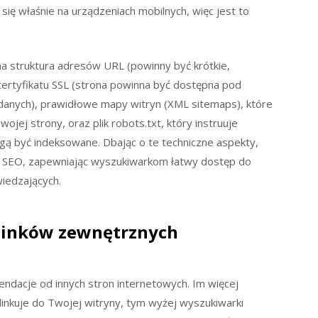
ię właśnie na urządzeniach mobilnych, więc jest to
na struktura adresów URL (powinny być krótkie,
certyfikatu SSL (strona powinna być dostępna pod
nych), prawidłowe mapy witryn (XML sitemaps), które
ej strony, oraz plik robots.txt, który instruuje
ogą być indeksowane. Dbając o te techniczne aspekty,
ań SEO, zapewniając wyszukiwarkom łatwy dostęp do
wiedzających.
linków zewnętrznych
mendacje od innych stron internetowych. Im więcej
inkuje do Twojej witryny, tym wyżej wyszukiwarki