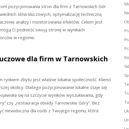
Mo
om pozycjonowania stron dla firm z Tarnowskich Gór.
Ni
ednich słów kluczowych, optymalizację techniczną
czenie analizy i monitorowania efektów. Celem jest
Ob
mogą Ci podnieść swoją stronę w wynikach
Pr
orców w regionie.
Pr
Pr
kluczowe dla firm w Tarnowskich
Ro
Sk
Sp
 rynkiem zbytu jest właśnie lokalna społeczność. Klienci
Te
zej okolicy. Dlatego pozycjonowanie lokalne staje się
Tr
pojawiała się na szczycie wyników wyszukiwania, gdy
Tu
ry” czy „restauracja obiady Tarnowskie Góry”. Bez
yć niewidoczna dla osób z Twojego regionu, które
Uk
Ur
Us