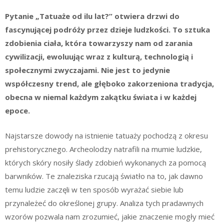
Pytanie „Tatuaże od ilu lat?” otwiera drzwi do
fascynującej podróży przez dzieje ludzkości. To sztuka
zdobienia ciała, która towarzyszy nam od zarania
cywilizacji, ewoluując wraz z kulturą, technologią i
społecznymi zwyczajami. Nie jest to jedynie
współczesny trend, ale głęboko zakorzeniona tradycja,
obecna w niemal każdym zakątku świata i w każdej
epoce.
Najstarsze dowody na istnienie tatuaży pochodzą z okresu
prehistorycznego. Archeolodzy natrafili na mumie ludzkie,
których skóry nosiły ślady zdobień wykonanych za pomocą
barwników. Te znaleziska rzucają światło na to, jak dawno
temu ludzie zaczęli w ten sposób wyrażać siebie lub
przynależeć do określonej grupy. Analiza tych pradawnych
wzorów pozwala nam zrozumieć, jakie znaczenie mogły mieć