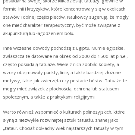
posiadał na swojej skórze kilkadziesiąt tatuaży, głównie w
formie linii i krzyżyków, które koncentrowały się w okolicach
stawów i dolnej części pleców. Naukowcy sugerują, że mogły
one mieć charakter terapeutyczny, być może związane z
akupunkturą lub łagodzeniem bólu.
Inne wczesne dowody pochodzą z Egiptu. Mumie egipskie,
zwłaszcza te datowane na okres od 2000 do 1500 lat p.n.e.,
często posiadają tatuaże. Wiele z nich zdobiło kobiety, a
wzory obejmowały punkty, linie, a także bardziej złożone
motywy, takie jak zwierzęta czy postacie bóstw. Tatuaże te
mogły mieć związek z płodnością, ochroną lub statusem
społecznym, a także z praktykami religijnymi.
Warto również wspomnieć o kulturach polinezyjskich, które
słyną z niezwykle rozwiniętej sztuki tatuażu, znanej jako
„tatau”. Chociaż dokładny wiek najstarszych tatuaży w tym