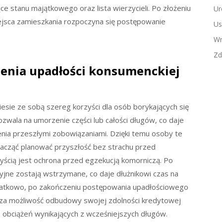
ce stanu majątkowego oraz lista wierzycieli. Po złożeniu
Ur
jsca zamieszkania rozpoczyna się postępowanie
Us
Wn
Zd
szenia upadłości konsumenckiej
esie ze sobą szereg korzyści dla osób borykających się
wala na umorzenie części lub całości długów, co daje
nia przeszłymi zobowiązaniami. Dzięki temu osoby te
zacząć planować przyszłość bez strachu przed
zyścią jest ochrona przed egzekucją komorniczą. Po
cyjne zostają wstrzymane, co daje dłużnikowi czas na
datkowo, po zakończeniu postępowania upadłościowego
acza możliwość odbudowy swojej zdolności kredytowej
 obciążeń wynikających z wcześniejszych długów.