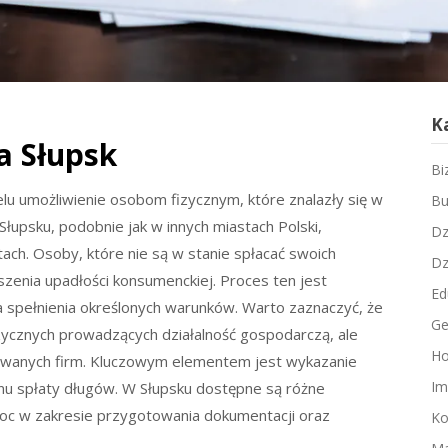
K
 Słupsk
Bi
lu umożliwienie osobom fizycznym, które znalazły się w
Bu
Słupsku, podobnie jak w innych miastach Polski,
Dz
tach. Osoby, które nie są w stanie spłacać swoich
Dz
zenia upadłości konsumenckiej. Proces ten jest
Ed
spełnienia określonych warunków. Warto zaznaczyć, że
Ge
zycznych prowadzących działalność gospodarczą, ale
Ho
rowanych firm. Kluczowym elementem jest wykazanie
Im
anu spłaty długów. W Słupsku dostępne są różne
omoc w zakresie przygotowania dokumentacji oraz
Ko