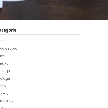
ategorie
znes
downictwo
ieci
iecko
ukacja
ologia
bby
prezy
mputery