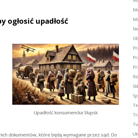
Ma
M
by ogłosić upadłość
Mo
Ni
Ob
Pr
Pr
Pr
Ro
Sk
Sp
Te
Upadłość konsumencka Słupsk
Tr
Tu
Uk
nich dokumentów, które będą wymagane przez sąd. Do