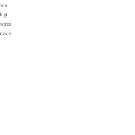
oda
ługi
ętrza
rowie