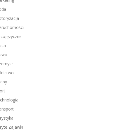
rketing
oda
toryzacja
eruchomości
cojęzyczne
aca
awo
zemysł
lnictwo
lepy
ort
chnologia
ansport
rystyka
ryte Zajawki