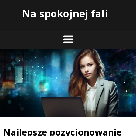
Skip
Na spokojnej fali
to
content
Najlepsze pozycjonowanie